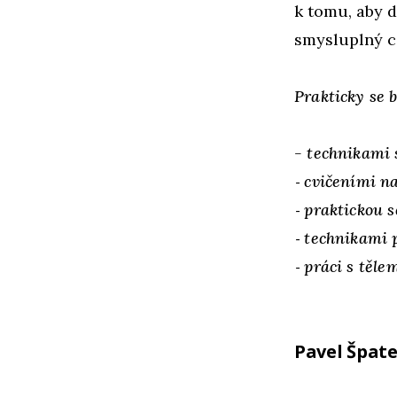
k tomu, aby d
smysluplný c
Prakticky se 
- technikami 
‑ cvičeními n
‑ praktickou 
‑ technikami 
‑ práci s těl
Pavel Špat