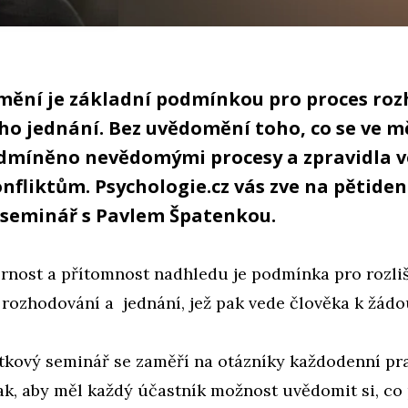
ění je základní podmínkou pro proces ro
o jednání. Bez uvědomění toho, co se ve mě
dmíněno nevědomými procesy a zpravidla v
nfliktům. Psychologie.cz vás zve na pětiden
 seminář s Pavlem Špatenkou.
nost a přítomnost nadhledu je podmínka pro rozliš
 rozhodování a jednání, jež pak vede člověka k žád
itkový seminář se zaměří na otázníky každodenní pr
ak, aby měl každý účastník možnost uvědomit si, co