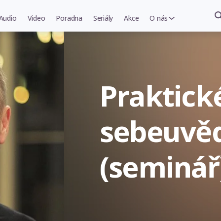
Audio
Video
Poradna
Seriály
Akce
O nás
Praktick
sebeuvě
(seminář