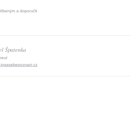
blíbeným a doporučit
el Špatenka
peut
jogasebepoznani.cz