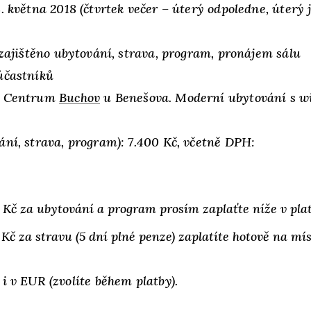
8. května 2018 (čtvrtek večer – úterý odpoledne, úterý j
zajištěno ubytování, strava, program, pronájem sálu
účastníků
Centrum
Buchov
u Benešova. Moderní ubytování s wi
ání, strava, program): 7.400 Kč, včetně DPH:
 Kč za ubytování a program prosím zaplaťte níže v pla
 Kč za stravu (5 dní plné penze) zaplatíte hotově na mís
i v EUR (zvolíte během platby).