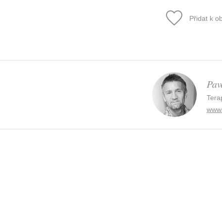
Přidat k o
Pav
Tera
www.