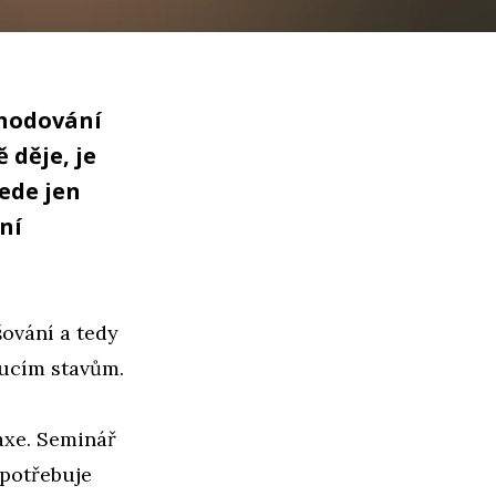
zhodování
 děje, je
ede jen
ní
ování a tedy
oucím stavům.
axe. Seminář
 potřebuje