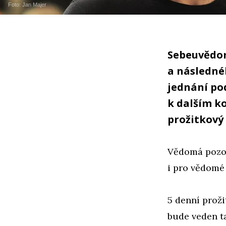
Foto: Jan Majer
Sebeuvědom
a následnéh
jednání po
k dalším ko
prožitkový
Vědomá pozor
i pro vědomé
5 denní prož
bude veden t