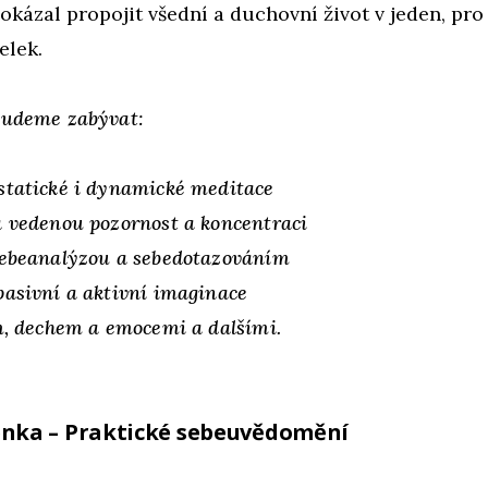
okázal propojit všední a duchovní život v jeden, pro
elek.
budeme zabývat:
statické i dynamické meditace
a vedenou pozornost a koncentraci
sebeanalýzou a sebedotazováním
pasivní a aktivní imaginace
em, dechem a emocemi a dalšími.
enka – Praktické sebeuvědomění