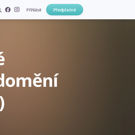
Přihlásit
Předplatné
é
domění
)