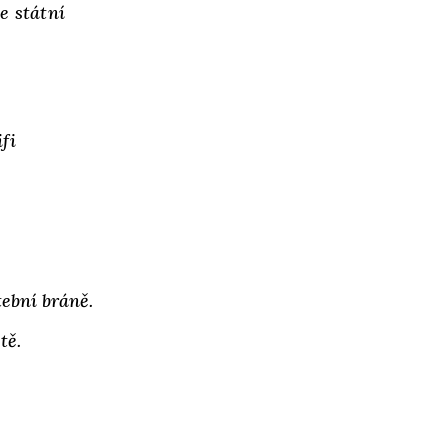
e státní
fi
tební bráně.
tě.