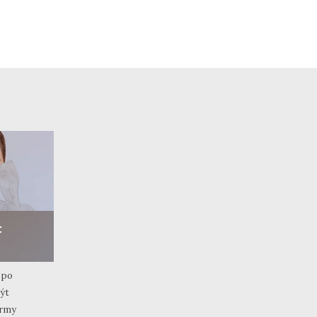
t
 po
ýt
ormy