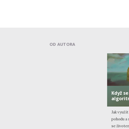
OD AUTORA
Když se
algori
Jak využít
pohodu a 
se živote