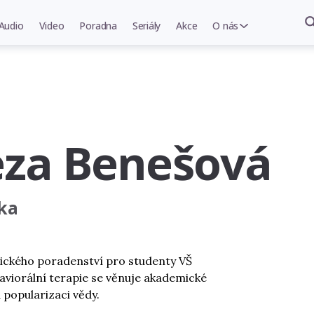
Audio
Video
Poradna
Seriály
Akce
O nás
eza Benešová
ka
ckého poradenství pro studenty VŠ
aviorální terapie se věnuje akademické
 popularizaci vědy.