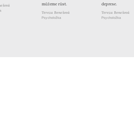
můžeme růst.
deprese.
nešová
a
Tereza Benešová
Tereza Benešová
Psycholožka
Psycholožka