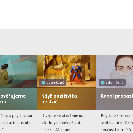
odemčené
odemčené
 svěřujeme
Když pozitivita
Ranní propas
tmu
nestačí
 AI pro psychickou
Dívejme se otevřeně na
Psychický propad
neztratit kontakt
všechny stránky života.
probuzení může b
m?
I skrze zklamání
součástí mírné f