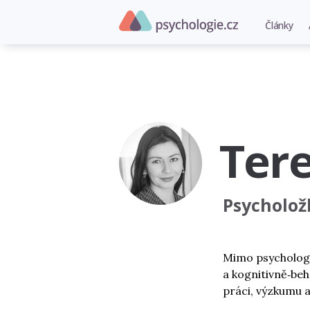
Články
Ter
Psycholož
Mimo psychologi
a kognitivně‑beh
práci, výzkumu a