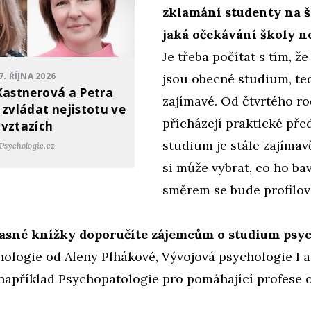
zklamání studenty na šk
jaká očekávání školy n
Je třeba počítat s tím, že
7. ŘÍJNA 2026
jsou obecné studium, ted
Kastnerová a Petra
zajímavé. Od čtvrtého r
 zvládat nejistotu ve
přícházejí praktické pře
vztazích
studium je stále zajímavě
Psychologie.cz
si může vybrat, co ho ba
směrem se bude profilov
časné knížky doporučíte zájemcům o studium psy
ologie od Aleny Plhákové, Vývojová psychologie I a 
například Psychopatologie pro pomáhající profese 