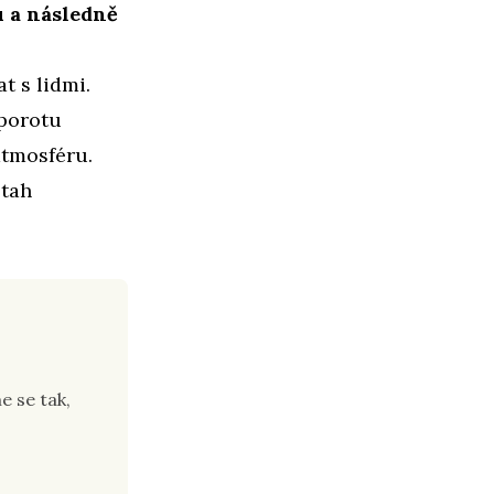
u a následně
t s lidmi.
 porotu
atmosféru.
ztah
e se tak,