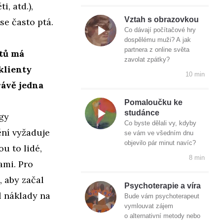
i, atd.),
Vztah s obrazovkou
se často ptá.
Co dávají počítačové hry
dospělému muži? A jak
partnera z online světa
utů má
zavolat zpátky?
klienty
10 min
rávě jedna
Pomaloučku ke
studánce
ogy
Co byste dělali vy, kdyby
ění vyžaduje
se vám ve všedním dnu
objevilo pár minut navíc?
ou to lidé,
8 min
ami. Pro
 aby začal
Psychoterapie a víra
l náklady na
Bude vám psychoterapeut
vymlouvat zájem
o alternativní metody nebo