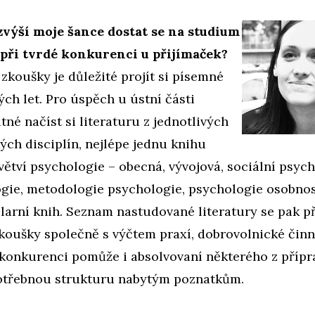
výší moje šance dostat se na studium
při tvrdé konkurenci u přijímaček?
 zkoušky je důležité projít si písemné
ých let. Pro úspěch u ústní části
tné načíst si literaturu z jednotlivých
ch disciplín, nejlépe jednu knihu
ětví psychologie – obecná, vývojová, sociální psych
gie, metodologie psychologie, psychologie osobnost
ularní knih. Seznam nastudované literatury se pak p
zkoušky společně s výčtem praxí, dobrovolnické činn
v konkurenci pomůže i absolvovaní některého z přípr
otřebnou strukturu nabytým poznatkům.