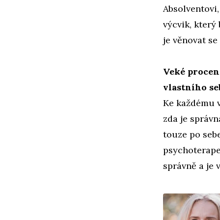
Absolventovi
výcvik, kter
je věnovat s
Veké procent
vlastního se
Ke každému v
zda je správn
touze po sebe
psychoterapeu
správně a je 