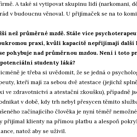
irmě. A také si vytipovat skupinu lidí (narkomani, dět
rád v budoucnu věnoval. U přijímaček se na to komi
žší než průměrné mzdě. Stále více psychoterape
oukromou praxi, kvůli kapacitě nepřijímají další 
t se pohybuje nad průměrnou mzdou. Není i toto p
á potenciální studenty láká?
icméně je třeba si uvědomit, že se jedná o psychol
euty, kteří mají za sebou dvě atestace (jejichž spln
xi ve zdravotnictví a atestační zkoušku), případně js
podnikat v době, kdy trh nebyl přesycen těmito služb
šeného začínajícího člověka je nyní téměř nemožné,
y přijímal klienty na přímou platbu a alespoň pokry
nce, natož aby se uživil.