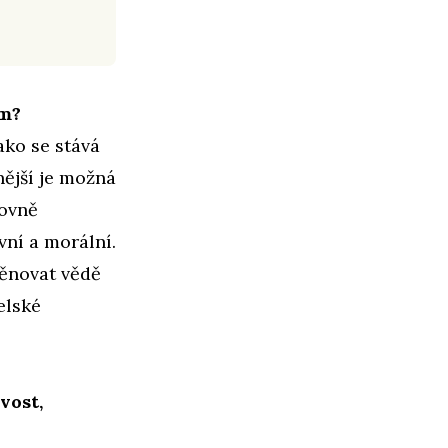
em?
ako se stává
ější je možná
rovně
vní a morální.
věnovat vědě
elské
vost,