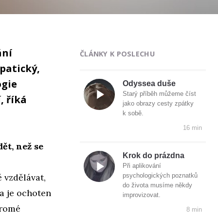
ání
ČLÁNKY K POSLECHU
patický,
ogie
Odyssea duše
Starý příběh můžeme číst
, říká
jako obrazy cesty zpátky
k sobě.
16 min
ět, než se
Krok do prázdna
Při aplikování
 vzdělávat,
psychologických poznatků
do života musíme někdy
a je ochoten
improvizovat.
kromé
8 min