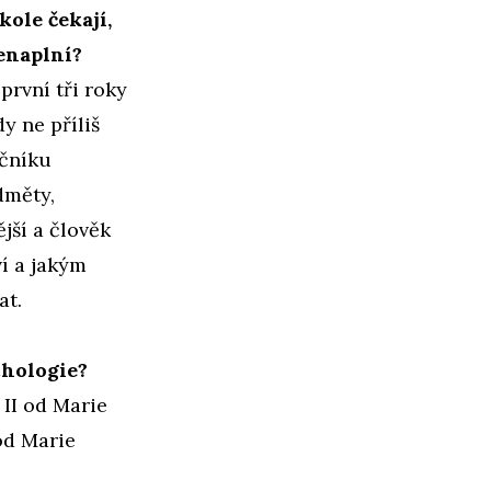
ole čekají,
enaplní?
 první tři roky
y ne příliš
očníku
dměty,
jší a člověk
ví a jakým
at.
chologie?
II od Marie
od Marie