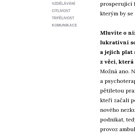
prosperující f
VZDĚLÁVÁNÍ
CITLIVOST
kterým by se 
TRPĚLIVOST
KOMUNIKACE
Mluvíte o ni
lukrativní s
a jejich pla
z věcí, kter
Možná ano. N
a psychoterap
pětiletou pra
kteří začali 
nového nezku
podnikat, ted
provoz ambula