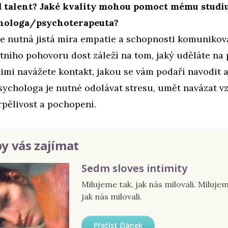
d talent? Jaké kvality mohou pomoct mému studi
chologa/psychoterapeuta?
e nutná jistá míra empatie a schopnosti komunikova
tního pohovoru dost záleží na tom, jaký uděláte na
nimi navážete kontakt, jakou se vám podaří navodit 
sychologa je nutné odolávat stresu, umět navázat v
rpělivost a pochopení.
y vás zajímat
Sedm sloves intimity
Milujeme tak, jak nás milovali. Milujem
jak nás milovali.
Přečíst článek