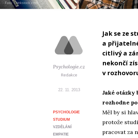
Foto: Thinkstock.com
Jak se ze s
a přijateln
citlivý a z
nekončí zís
Psychologie.cz
v rozhovor
Redakce
22. 11. 2013
Jaké otázky 
rozhodne po
Měl by si hla
PSYCHOLOGIE
STUDIUM
protože stud
VZDĚLÁNÍ
pracovat za 
EMPATIE