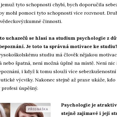
, jemuž tyto schopnosti chybí, bych doporučila seb
ý by mohl pomoci tyto schopnosti více rozvnout. Dr
e vědeckovýzkumné činnosti.
o uchazečů se hlasí na studium psychologie z d
bepoznání. Je toto ta správná motivace ke studiu
ysokoškolskému studiu má člověk nějakou motivaci
á nebo špatná, není možná úplně na místě. Není nic
poznání, i když k tomu slouží více sebezkušenostní
tické výcviky. Nakonec stejně až praxe ukáže, kdo s
v profesi úspěšný.
Psychologie je atraktiv
PŘEDNÁŠKA
stejně zajímavé i její s