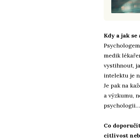
Kdy a jak se
Psychologem 
medik lékaře
vystihnout, j
intelektu je 
Je pak na kaž
a výzkumu, ne
psychologii…
Co doporučít
citlivost ne