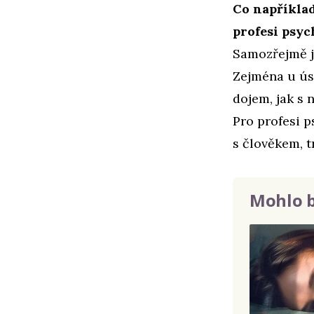
Co napříkla
profesi psy
Samozřejmě j
Zejména u ús
dojem, jak s 
Pro profesi p
s člověkem, t
Mohlo b