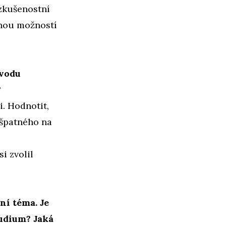
ezkušenostní
uhou možností
ůvodu
?
. Hodnotit,
 špatného na
i zvolil
ní téma. Je
tudium? Jaká