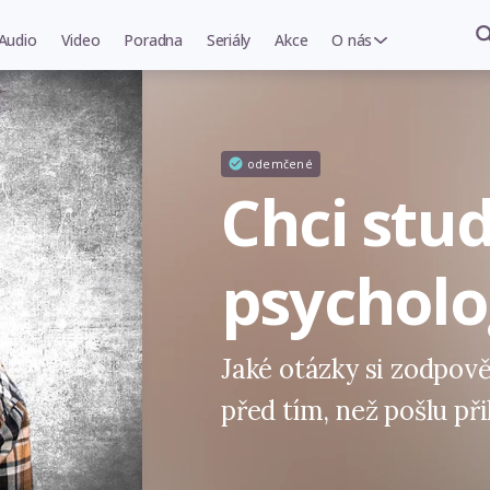
Audio
Video
Poradna
Seriály
Akce
O nás
odemčené
Chci stu
psycholo
Jaké otázky si zodpově
před tím, než pošlu př