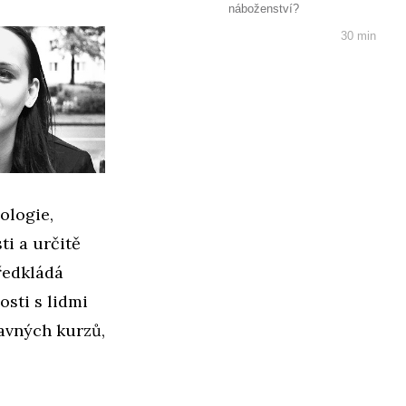
náboženství?
30 min
ologie,
i a určitě
ředkládá
osti s lidmi
avných kurzů,