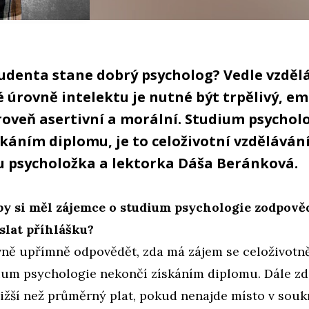
tudenta stane dobrý psycholog? Vedle vzděl
é úrovně intelektu je nutné být trpělivý, em
ároveň asertivní a morální. Studium psychol
káním diplomu, je to celoživotní vzdělávání
u psycholožka a lektorka Dáša Beránková.
by si měl zájemce o studium psychologie zodpověd
slat příhlášku?
vně upřímně odpovědět, zda má zájem se celoživotně
ium psychologie nekončí získáním diplomu. Dále zd
nižší než průměrný plat, pokud nenajde místo v sou