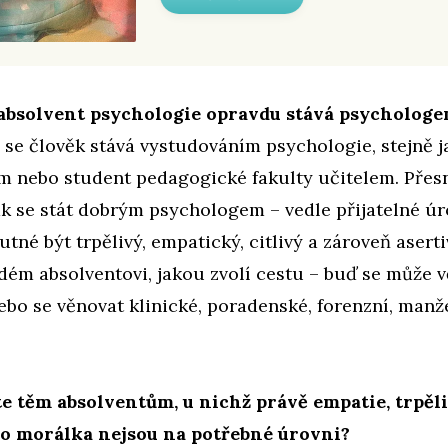
 absolvent psychologie opravdu stává psycholog
se člověk stává vystudováním psychologie, stejně j
m nebo student pedagogické fakulty učitelem. Přesn
ak se stát dobrým psychologem – vedle přijatelné ú
nutné být trpělivý, empatický, citlivý a zároveň aserti
dém absolventovi, jakou zvolí cestu – buď se může 
bo se věnovat klinické, poradenské, forenzní, manž
e těm absolventům, u nichž právě empatie, trpěli
bo morálka nejsou na potřebné úrovni?