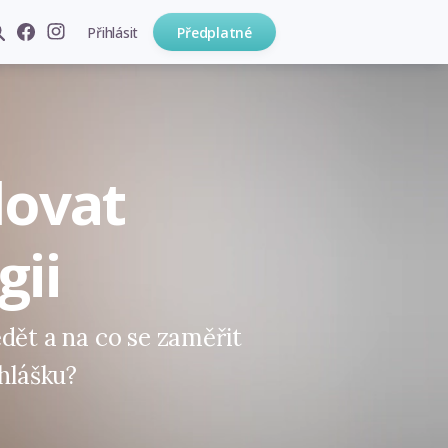
Přihlásit
Předplatné
dovat
gii
dět a na co se zaměřit
ihlášku?