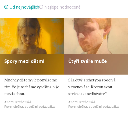
Od nejnovějších
Nejlépe hodnocené
Spory mezi dětmi
Čtyři tváře muže
Mnohdy dětem víc pomůžeme
Síla čtyř archetypů spočívá
tím, že je necháme vyřešit si vše
v rovnováze. Kterou svou
mezi sebou.
stránku zanedbáváte?
Aneta Hrabovská
Aneta Hrabovská
Psycholožka, speciální pedagožka
Psycholožka, speciální pedagožka