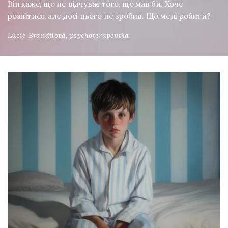
Він каже, що не відчуває того, що мав би. Хоче
розійтися, але досі цього не зробив. Що мені робити?
Lucie Brandtlová,
psychoterapeutka