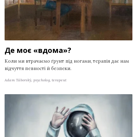
Де моє «вдома»?
Коли ми втрачаємо ґрунт під ногами, терапія дає нам
відчуття певності й безпеки.
Adam Táborský,
psycholog, terapeut