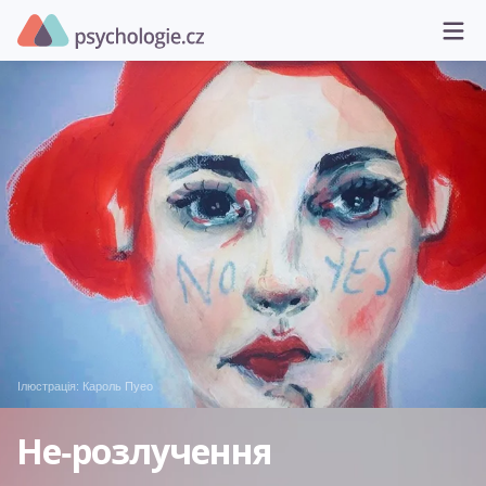
Ілюстрація:
Кароль Пуео
Не‑розлучення