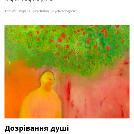
Tomáš Kvapilík,
psycholog, psychoterapeut
Дозрівання душі