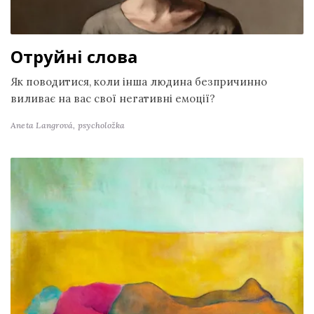
Отруйні слова
Як поводитися, коли інша людина безпричинно
виливає на вас свої негативні емоції?
Aneta Langrová,
psycholožka