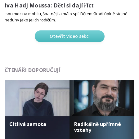
Iva Hadj Moussa: Děti si dají říct
Jsou moc na mobilu, špatně jí a málo spí. Dětem škodí úplně stejné
neduhy jako jejich rodičům.
Otevřít video sekci
ČTENÁŘI DOPORUČUJÍ
Citlivá samota
Radikálně upřímné
vztahy