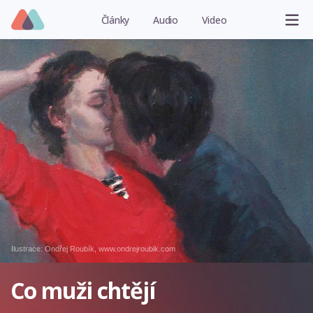
Články
Audio
Video
Ilustrace: Ondřej Roubík, www.ondrejroubik.com
Co muži chtějí