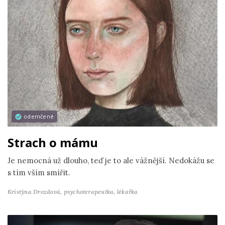
odemčené
Strach o mámu
Je nemocná už dlouho, teď je to ale vážnější. Nedokážu se
s tím vším smířit.
Kristýna Drozdová,
psychoterapeutka, lékařka