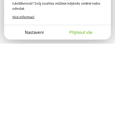
návštěvnosti? Svůj souhlas můžete kdykoliv změnit nebo
odvolat.
Více informací
.
Nastavení
Přijmout vše
Psychologové a psychoterapeuti na webu Psychologie.cz
sdílí své zkušenosti s lidmi, kterým se nemohou věnovat
osobně. Připojte se k nám, podporujeme se navzájem.
Díky.
Předplatné