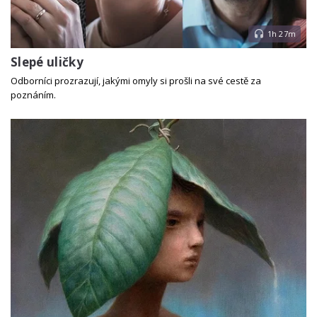
1h 27m
Slepé uličky
Odborníci prozrazují, jakými omyly si prošli na své cestě za
poznáním.