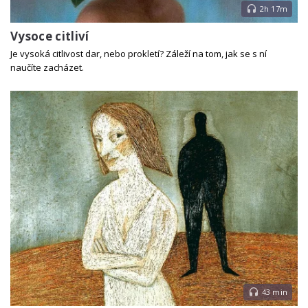
2h 17m
Vysoce citliví
Je vysoká citlivost dar, nebo prokletí? Záleží na tom, jak se s ní
naučíte zacházet.
43 min