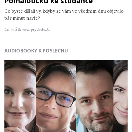
Pomaloučku ke studánce
Co byste dělali vy, kdyby se vám ve všedním dnu objevilo
pár minut navíc?
Lenka Šilerová,
psycholožka
AUDIOBOOKY K POSLECHU