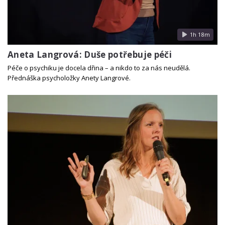
1h 18m
Aneta Langrová: Duše potřebuje péči
Péče o psychiku je docela dřina – a nikdo to za nás neudělá.
Přednáška psycholožky Anety Langrové.