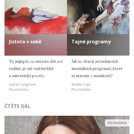
Jistota v sobě
Tajné programy
To nejlepší, co můžete dát své
Jak se zbavit nežádoucích
rodině, je váš vnitřní klid
mentálních programů, které
a autentické pocity.
si neseme z minulosti?
Aneta Langrová
Radka Loja
Psycholožka
Psycholožka
ČTĚTE DÁL
PORADNA