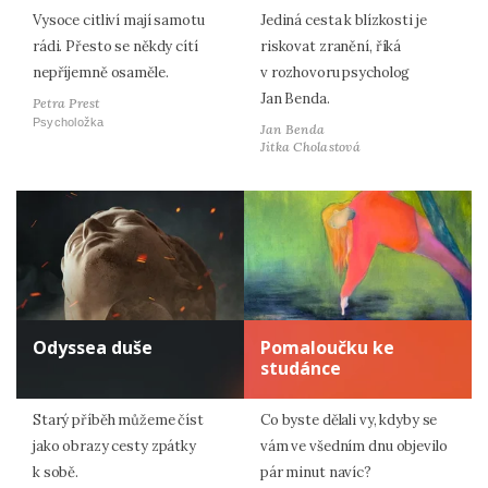
Vysoce citliví mají samotu
Jediná cesta k blízkosti je
rádi. Přesto se někdy cítí
riskovat zranění, říká
nepříjemně osaměle.
v rozhovoru psycholog
Jan Benda.
Petra Prest
Psycholožka
Jan Benda
Jitka Cholastová
Odyssea duše
Pomaloučku ke
studánce
Starý příběh můžeme číst
Co byste dělali vy, kdyby se
jako obrazy cesty zpátky
vám ve všedním dnu objevilo
k sobě.
pár minut navíc?