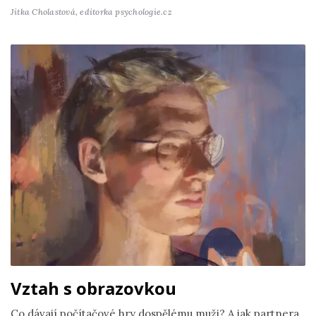
Jitka Cholastová,
editorka psychologie.cz
Vztah s obrazovkou
Co dávají počítačové hry dospělému muži? A jak partnera