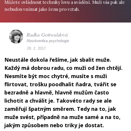
Můžete ovládnout techniky lovu a svádění. Muži vás pak ale
nebudou vnímat jako ženu pro vztah.
Radka Gottwaldová
Absolventka psychologie
28. 2. 2017
Neustále dokola řešíme, jak sbalit muže.
Každý má dobrou radu, co muži od žen chtějí.
Nesmíte být moc chytré, musíte s muži
flirtovat, trošku poodhalit ňadra, tvářit se
bezradně a hlavně, hlavně mužům často
lichotit a chválit je. Takovéto rady se ale
zaměřují špatným směrem. Tedy na to, jak
muže svést, případně na muže samé a na to,
jakým způsobem nebo triky je dostat.