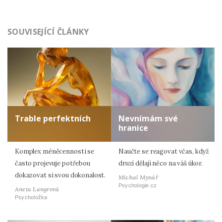
Odeslat
SOUVISEJÍCÍ ČLÁNKY
Zadáním e-mailu souhlasíte se zpracováním osobních
údajů.
Trable perfektních
Nevnímám své
hranice
Komplex méněcennosti se
Naučte se reagovat včas, když
často projevuje potřebou
druzí dělají něco na váš úkor.
dokazovat si svou dokonalost.
Michal Mynář
Psychologie.cz
Aneta Langrová
Psycholožka