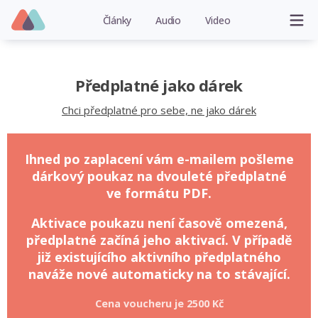
Články
Audio
Video
Předplatné jako dárek
Chci předplatné pro sebe, ne jako dárek
Ihned po zaplacení vám e-mailem pošleme
dárkový poukaz na dvouleté předplatné
ve formátu PDF.
Aktivace poukazu není časově omezená,
předplatné začíná jeho aktivací. V případě
již existujícího aktivního předplatného
naváže nové automaticky na to stávající.
Cena voucheru je
2500 Kč