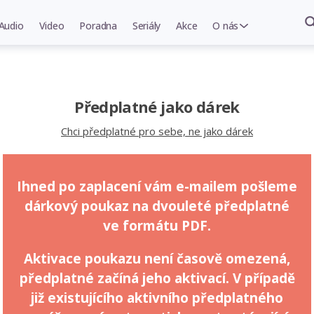
Audio
Video
Poradna
Seriály
Akce
O nás
Předplatné jako dárek
Chci předplatné pro sebe, ne jako dárek
Ihned po zaplacení vám e-mailem pošleme
dárkový poukaz na dvouleté předplatné
ve formátu PDF.
Aktivace poukazu není časově omezená,
předplatné začíná jeho aktivací. V případě
již existujícího aktivního předplatného