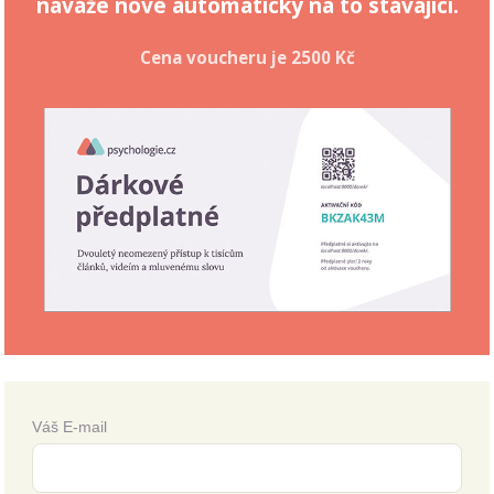
naváže nové automaticky na to stávající.
Cena voucheru je
2500 Kč
Váš E-mail