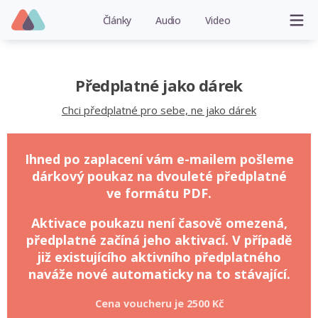
Články
Audio
Video
Předplatné jako dárek
Chci předplatné pro sebe, ne jako dárek
Ihned po zaplacení vám e-mailem pošleme
dárkový poukaz na dvouleté předplatné
ve formátu PDF.
Aktivace poukazu není časově omezená,
předplatné začíná jeho aktivací. V případě
již existujícího aktivního předplatného
naváže nové automaticky na to stávající.
Cena voucheru je
2500 Kč