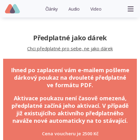
Články
Audio
Video
Předplatné jako dárek
Chci předplatné pro sebe, ne jako dárek
Ihned po zaplacení vám e-mailem pošleme
dárkový poukaz na dvouleté předplatné
ve formátu PDF.
Aktivace poukazu není časově omezená,
předplatné začíná jeho aktivací. V případě
již existujícího aktivního předplatného
naváže nové automaticky na to stávající.
Cena voucheru je
2500 Kč