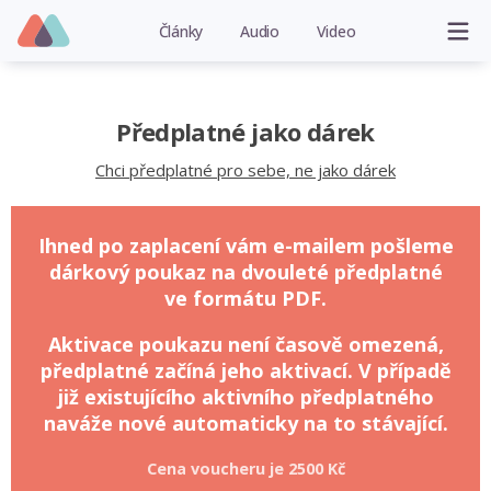
Články
Audio
Video
Předplatné jako dárek
Chci předplatné pro sebe, ne jako dárek
Ihned po zaplacení vám e-mailem pošleme
dárkový poukaz na dvouleté předplatné
ve formátu PDF.
Aktivace poukazu není časově omezená,
předplatné začíná jeho aktivací. V případě
již existujícího aktivního předplatného
naváže nové automaticky na to stávající.
Cena voucheru je
2500 Kč