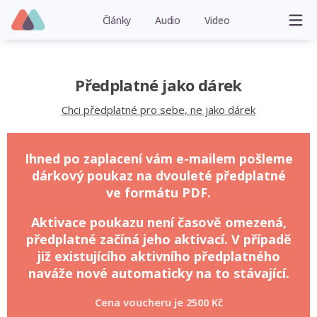
Články
Audio
Video
Předplatné jako dárek
Chci předplatné pro sebe, ne jako dárek
Ihned po zaplacení vám e-mailem pošleme
dárkový poukaz na dvouleté předplatné
ve formátu PDF.
Aktivace poukazu není časově omezená,
předplatné začíná jeho aktivací. V případě
již existujícího aktivního předplatného
naváže nové automaticky na to stávající.
Cena voucheru je
2500 Kč