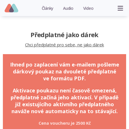
Články
Audio
Video
Předplatné jako dárek
Chci předplatné pro sebe, ne jako dárek
Ihned po zaplacení vám e-mailem pošleme
dárkový poukaz na dvouleté předplatné
ve formátu PDF.
Aktivace poukazu není časově omezená,
předplatné začíná jeho aktivací. V případě
již existujícího aktivního předplatného
naváže nové automaticky na to stávající.
Cena voucheru je
2500 Kč