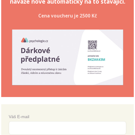
naváže nové automaticky na to stávající.
Cena voucheru je
2500 Kč
Váš E-mail