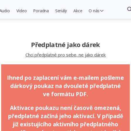
Audio
Video
Poradna
Seriály
Akce
O nás
Předplatné jako dárek
Chci předplatné pro sebe, ne jako dárek
Ihned po zaplacení vám e-mailem pošleme
dárkový poukaz na dvouleté předplatné
ve formátu PDF.
Aktivace poukazu není časově omezená,
předplatné začíná jeho aktivací. V případě
již existujícího aktivního předplatného