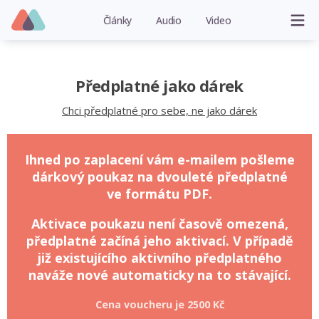
Články
Audio
Video
Předplatné jako dárek
Chci předplatné pro sebe, ne jako dárek
Ihned po zaplacení vám e-mailem pošleme
dárkový poukaz na dvouleté předplatné
ve formátu PDF.
Aktivace poukazu není časově omezená,
předplatné začíná jeho aktivací. V případě
již existujícího aktivního předplatného
naváže nové automaticky na to stávající.
Cena voucheru je
2500 Kč