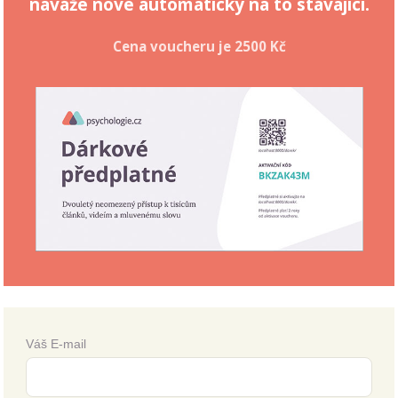
naváže nové automaticky na to stávající.
Cena voucheru je
2500 Kč
Váš E-mail