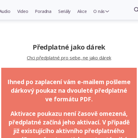
Audio
Video
Poradna
Seriály
Akce
O nás
Předplatné jako dárek
Chci předplatné pro sebe, ne jako dárek
Ihned po zaplacení vám e-mailem pošleme
dárkový poukaz na dvouleté předplatné
ve formátu PDF.
Aktivace poukazu není časově omezená,
předplatné začíná jeho aktivací. V případě
již existujícího aktivního předplatného