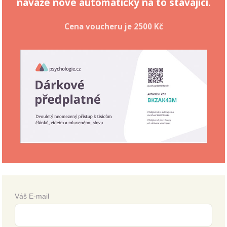
naváže nové automaticky na to stávající.
Cena voucheru je
2500 Kč
Váš E-mail