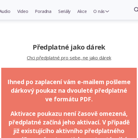
Audio
Video
Poradna
Seriály
Akce
O nás
Předplatné jako dárek
Chci předplatné pro sebe, ne jako dárek
Ihned po zaplacení vám e-mailem pošleme
dárkový poukaz na dvouleté předplatné
ve formátu PDF.
Aktivace poukazu není časově omezená,
předplatné začíná jeho aktivací. V případě
již existujícího aktivního předplatného