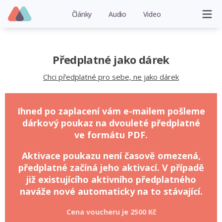
Články
Audio
Video
Předplatné jako dárek
Chci předplatné pro sebe, ne jako dárek
Ihned po zaplacení vám e-mailem pošleme
dárkový poukaz na dvouleté předplatné
ve formátu PDF.
Aktivace poukazu není časově omezená,
předplatné začíná jeho aktivací. V případě
již existujícího aktivního předplatného
naváže nové automaticky na to stávající.
Cena voucheru je
2500 Kč