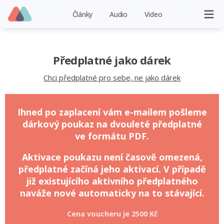
Články
Audio
Video
Předplatné jako dárek
Chci předplatné pro sebe, ne jako dárek
Ihned po zaplacení vám e-mailem pošleme
dárkový poukaz na dvouleté předplatné
ve formátu PDF.
Aktivace poukazu není časově omezená,
předplatné začíná jeho aktivací. V případě
již existujícího aktivního předplatného
naváže nové automaticky na to stávající.
Cena voucheru je
2500 Kč