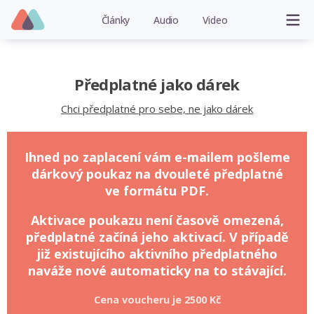
Články
Audio
Video
Předplatné jako dárek
Chci předplatné pro sebe, ne jako dárek
Ihned po zaplacení vám e-mailem pošleme
dárkový poukaz na dvouleté předplatné
ve formátu PDF.
Aktivace poukazu není časově omezená,
předplatné začíná jeho aktivací. V případě
již existujícího aktivního předplatného
naváže nové automaticky na to stávající.
Cena voucheru je
2500 Kč