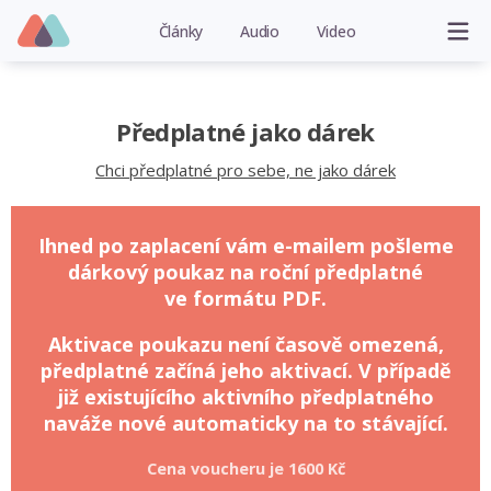
Články
Audio
Video
Předplatné jako dárek
Chci předplatné pro sebe, ne jako dárek
Ihned po zaplacení vám e-mailem pošleme
dárkový poukaz na roční předplatné
ve formátu PDF.
Aktivace poukazu není časově omezená,
předplatné začíná jeho aktivací. V případě
již existujícího aktivního předplatného
naváže nové automaticky na to stávající.
Cena voucheru je
1600 Kč