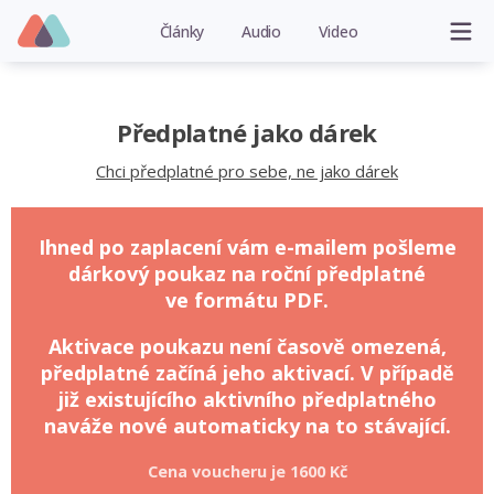
Články
Audio
Video
Předplatné jako dárek
Chci předplatné pro sebe, ne jako dárek
Ihned po zaplacení vám e-mailem pošleme
dárkový poukaz na roční předplatné
ve formátu PDF.
Aktivace poukazu není časově omezená,
předplatné začíná jeho aktivací. V případě
již existujícího aktivního předplatného
naváže nové automaticky na to stávající.
Cena voucheru je
1600 Kč