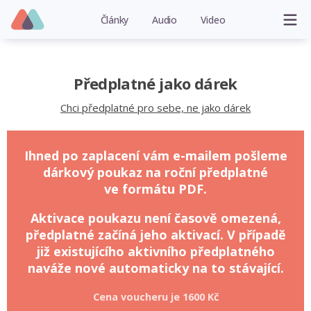
Články
Audio
Video
Předplatné jako dárek
Chci předplatné pro sebe, ne jako dárek
Ihned po zaplacení vám e-mailem pošleme
dárkový poukaz na roční předplatné
ve formátu PDF.
Aktivace poukazu není časově omezená,
předplatné začíná jeho aktivací. V případě
již existujícího aktivního předplatného
naváže nové automaticky na to stávající.
Cena voucheru je
1600 Kč