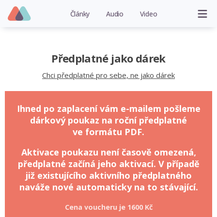
Články
Audio
Video
Předplatné jako dárek
Chci předplatné pro sebe, ne jako dárek
Ihned po zaplacení vám e-mailem pošleme
dárkový poukaz na roční předplatné
ve formátu PDF.
Aktivace poukazu není časově omezená,
předplatné začíná jeho aktivací. V případě
již existujícího aktivního předplatného
naváže nové automaticky na to stávající.
Cena voucheru je
1600 Kč