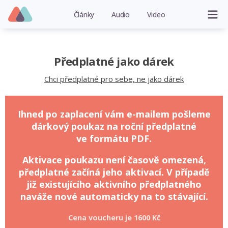
Články
Audio
Video
Předplatné jako dárek
Chci předplatné pro sebe, ne jako dárek
Ihned po zaplacení vám e-mailem pošleme
dárkový poukaz na roční předplatné
ve formátu PDF.
Aktivace poukazu není časově omezená,
předplatné začíná jeho aktivací. V případě
již existujícího aktivního předplatného
naváže nové automaticky na to stávající.
Cena voucheru je
1600 Kč