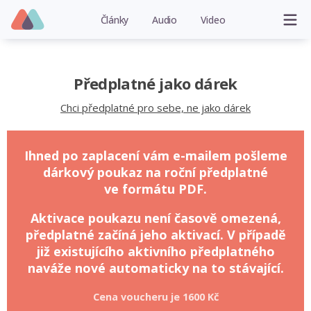
Články
Audio
Video
Předplatné jako dárek
Chci předplatné pro sebe, ne jako dárek
Ihned po zaplacení vám e-mailem pošleme
dárkový poukaz na roční předplatné
ve formátu PDF.
Aktivace poukazu není časově omezená,
předplatné začíná jeho aktivací. V případě
již existujícího aktivního předplatného
naváže nové automaticky na to stávající.
Cena voucheru je
1600 Kč