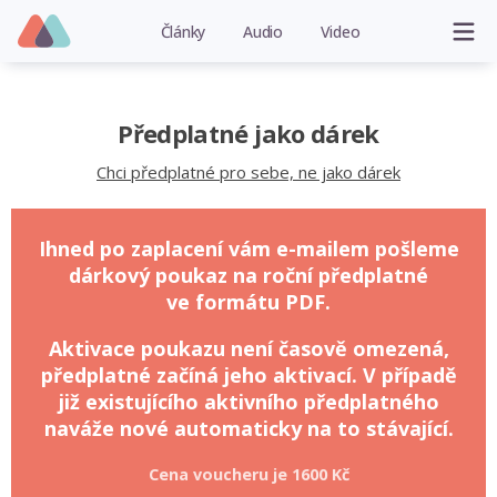
Články
Audio
Video
Předplatné jako dárek
Chci předplatné pro sebe, ne jako dárek
Ihned po zaplacení vám e-mailem pošleme
dárkový poukaz na roční předplatné
ve formátu PDF.
Aktivace poukazu není časově omezená,
předplatné začíná jeho aktivací. V případě
již existujícího aktivního předplatného
naváže nové automaticky na to stávající.
Cena voucheru je
1600 Kč