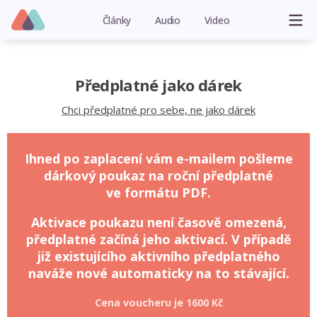
Články
Audio
Video
Předplatné jako dárek
Chci předplatné pro sebe, ne jako dárek
Ihned po zaplacení vám e-mailem pošleme
dárkový poukaz na roční předplatné
ve formátu PDF.
Aktivace poukazu není časově omezená,
předplatné začíná jeho aktivací. V případě
již existujícího aktivního předplatného
naváže nové automaticky na to stávající.
Cena voucheru je
1600 Kč