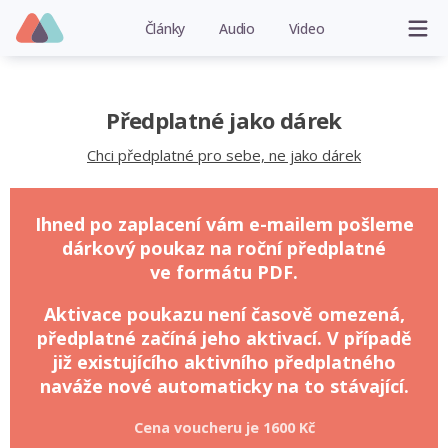
Články
Audio
Video
Předplatné jako dárek
Chci předplatné pro sebe, ne jako dárek
Ihned po zaplacení vám e-mailem pošleme
dárkový poukaz na roční předplatné
ve formátu PDF.
Aktivace poukazu není časově omezená,
předplatné začíná jeho aktivací. V případě
již existujícího aktivního předplatného
naváže nové automaticky na to stávající.
Cena voucheru je
1600 Kč