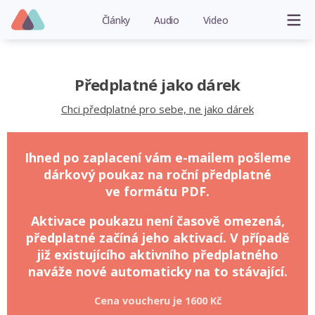
Články
Audio
Video
Předplatné jako dárek
Chci předplatné pro sebe, ne jako dárek
Ihned po zaplacení vám e-mailem pošleme
dárkový poukaz na roční předplatné
ve formátu PDF.
Aktivace poukazu není časově omezená,
předplatné začíná jeho aktivací. V případě
již existujícího aktivního předplatného
naváže nové automaticky na to stávající.
Cena voucheru je
1600 Kč