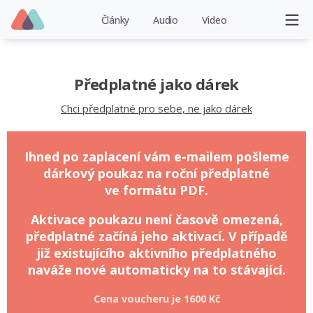
Články
Audio
Video
Předplatné jako dárek
Chci předplatné pro sebe, ne jako dárek
Ihned po zaplacení vám e-mailem pošleme
dárkový poukaz na roční předplatné
ve formátu PDF.
Aktivace poukazu není časově omezená,
předplatné začíná jeho aktivací. V případě
již existujícího aktivního předplatného
naváže nové automaticky na to stávající.
Cena voucheru je
1600 Kč