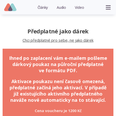
Články
Audio
Video
Předplatné jako dárek
Chci předplatné pro sebe, ne jako dárek
Ihned po zaplacení vám e-mailem pošleme
dárkový poukaz na půlroční předplatné
ve formátu PDF.
Aktivace poukazu není časově omezená,
předplatné začíná jeho aktivací. V případě
již existujícího aktivního předplatného
naváže nové automaticky na to stávající.
Cena voucheru je
1200 Kč