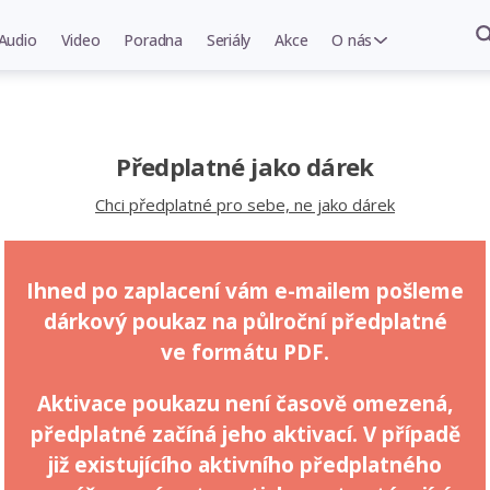
Audio
Video
Poradna
Seriály
Akce
O nás
Předplatné jako dárek
Chci předplatné pro sebe, ne jako dárek
Ihned po zaplacení vám e-mailem pošleme
dárkový poukaz na půlroční předplatné
ve formátu PDF.
Aktivace poukazu není časově omezená,
předplatné začíná jeho aktivací. V případě
již existujícího aktivního předplatného