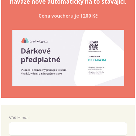
naváže nové automaticky na to stávající.
Cena voucheru je
1200 Kč
Váš E-mail