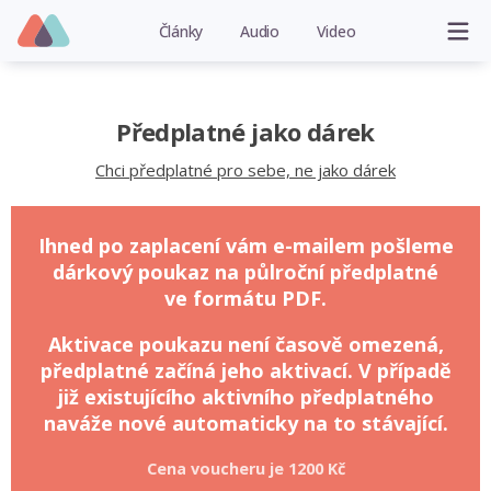
Články
Audio
Video
Předplatné jako dárek
Chci předplatné pro sebe, ne jako dárek
Ihned po zaplacení vám e-mailem pošleme
dárkový poukaz na půlroční předplatné
ve formátu PDF.
Aktivace poukazu není časově omezená,
předplatné začíná jeho aktivací. V případě
již existujícího aktivního předplatného
naváže nové automaticky na to stávající.
Cena voucheru je
1200 Kč