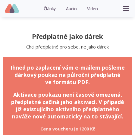
Články
Audio
Video
Předplatné jako dárek
Chci předplatné pro sebe, ne jako dárek
Ihned po zaplacení vám e-mailem pošleme
dárkový poukaz na půlroční předplatné
ve formátu PDF.
Aktivace poukazu není časově omezená,
předplatné začíná jeho aktivací. V případě
již existujícího aktivního předplatného
naváže nové automaticky na to stávající.
Cena voucheru je
1200 Kč