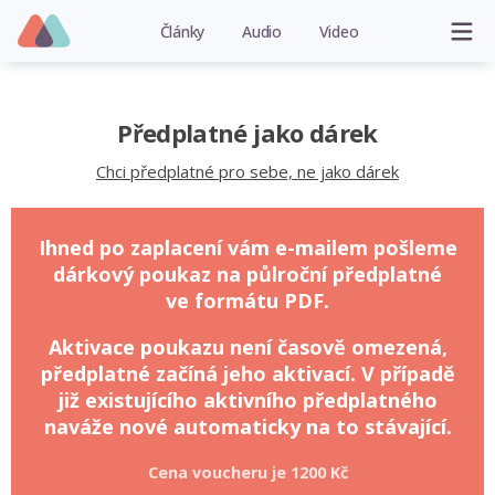
Články
Audio
Video
Předplatné jako dárek
Chci předplatné pro sebe, ne jako dárek
Ihned po zaplacení vám e-mailem pošleme
dárkový poukaz na půlroční předplatné
ve formátu PDF.
Aktivace poukazu není časově omezená,
předplatné začíná jeho aktivací. V případě
již existujícího aktivního předplatného
naváže nové automaticky na to stávající.
Cena voucheru je
1200 Kč