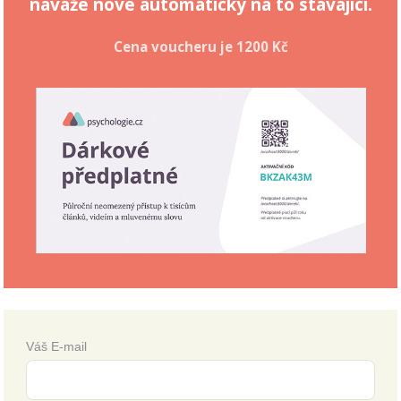
naváže nové automaticky na to stávající.
Cena voucheru je
1200 Kč
Váš E-mail