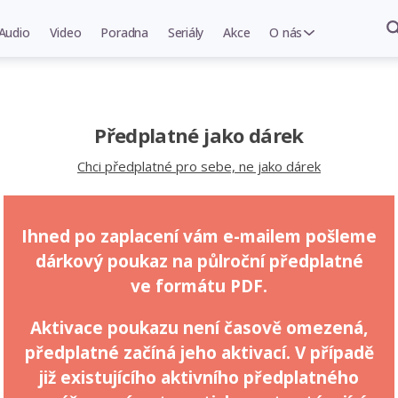
Audio
Video
Poradna
Seriály
Akce
O nás
Předplatné jako dárek
Chci předplatné pro sebe, ne jako dárek
Ihned po zaplacení vám e-mailem pošleme
dárkový poukaz na půlroční předplatné
ve formátu PDF.
Aktivace poukazu není časově omezená,
předplatné začíná jeho aktivací. V případě
již existujícího aktivního předplatného