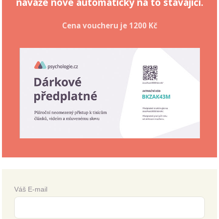
naváže nové automaticky na to stávající.
Cena voucheru je
1200 Kč
Váš E-mail