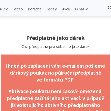
Audio
Video
Poradna
Seriály
Akce
O nás
Předplatné jako dárek
Chci předplatné pro sebe, ne jako dárek
Ihned po zaplacení vám e-mailem pošleme
dárkový poukaz na půlroční předplatné
ve formátu PDF.
Aktivace poukazu není časově omezená,
předplatné začíná jeho aktivací. V případě
již existujícího aktivního předplatného