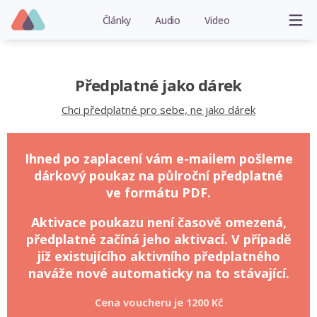
Články
Audio
Video
Předplatné jako dárek
Chci předplatné pro sebe, ne jako dárek
Ihned po zaplacení vám e-mailem pošleme
dárkový poukaz na půlroční předplatné
ve formátu PDF.
Aktivace poukazu není časově omezená,
předplatné začíná jeho aktivací. V případě
již existujícího aktivního předplatného
naváže nové automaticky na to stávající.
Cena voucheru je
1200 Kč