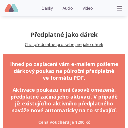
Články
Audio
Video
Předplatné jako dárek
Chci předplatné pro sebe, ne jako dárek
Ihned po zaplacení vám e-mailem pošleme
dárkový poukaz na půlroční předplatné
ve formátu PDF.
Aktivace poukazu není časově omezená,
předplatné začíná jeho aktivací. V případě
již existujícího aktivního předplatného
naváže nové automaticky na to stávající.
Cena voucheru je
1200 Kč