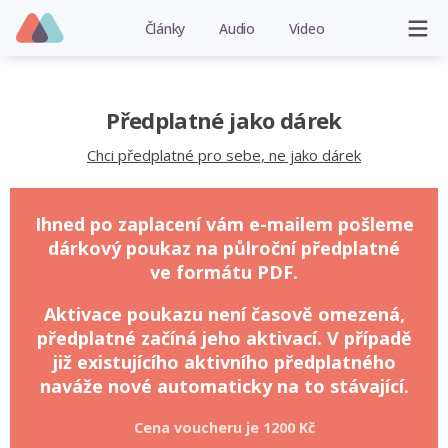
Články
Audio
Video
Předplatné jako dárek
Chci předplatné pro sebe, ne jako dárek
Ihned po zaplacení vám e-mailem pošleme
dárkový poukaz na půlroční předplatné
ve formátu PDF.
Aktivace poukazu není časově omezená,
předplatné začíná jeho aktivací. V případě
již existujícího aktivního předplatného
naváže nové automaticky na to stávající.
Cena voucheru je
1200 Kč