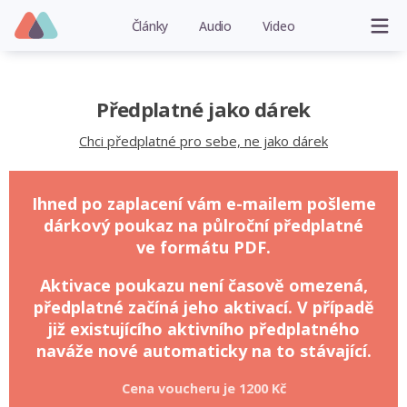
Články
Audio
Video
Předplatné jako dárek
Chci předplatné pro sebe, ne jako dárek
Ihned po zaplacení vám e-mailem pošleme
dárkový poukaz na půlroční předplatné
ve formátu PDF.
Aktivace poukazu není časově omezená,
předplatné začíná jeho aktivací. V případě
již existujícího aktivního předplatného
naváže nové automaticky na to stávající.
Cena voucheru je
1200 Kč