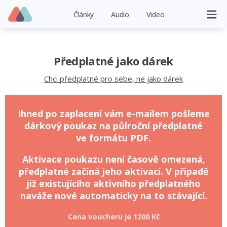
Články
Audio
Video
Předplatné jako dárek
Chci předplatné pro sebe, ne jako dárek
Ihned po zaplacení vám e-mailem pošleme
dárkový poukaz na půlroční předplatné
ve formátu PDF.
Aktivace poukazu není časově omezená,
předplatné začíná jeho aktivací. V případě
již existujícího aktivního předplatného
naváže nové automaticky na to stávající.
Cena voucheru je
1200 Kč