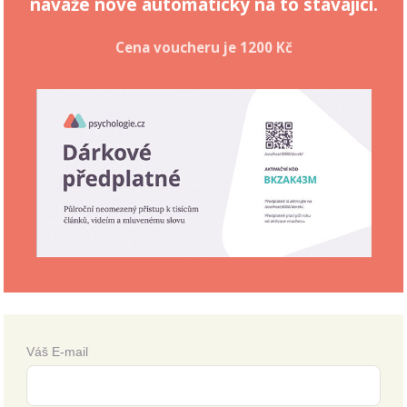
naváže nové automaticky na to stávající.
Cena voucheru je
1200 Kč
Váš E-mail