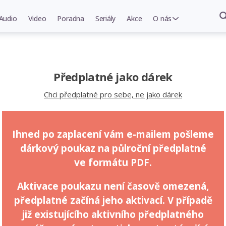
Audio
Video
Poradna
Seriály
Akce
O nás
Předplatné jako dárek
Chci předplatné pro sebe, ne jako dárek
Ihned po zaplacení vám e-mailem pošleme
dárkový poukaz na půlroční předplatné
ve formátu PDF.
Aktivace poukazu není časově omezená,
předplatné začíná jeho aktivací. V případě
již existujícího aktivního předplatného