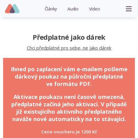
Články
Audio
Video
Předplatné jako dárek
Chci předplatné pro sebe, ne jako dárek
Ihned po zaplacení vám e-mailem pošleme
dárkový poukaz na půlroční předplatné
ve formátu PDF.
Aktivace poukazu není časově omezená,
předplatné začíná jeho aktivací. V případě
již existujícího aktivního předplatného
naváže nové automaticky na to stávající.
Cena voucheru je
1200 Kč