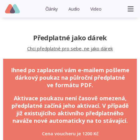
Články
Audio
Video
Předplatné jako dárek
Chci předplatné pro sebe, ne jako dárek
Ihned po zaplacení vám e-mailem pošleme
dárkový poukaz na půlroční předplatné
ve formátu PDF.
Aktivace poukazu není časově omezená,
předplatné začíná jeho aktivací. V případě
již existujícího aktivního předplatného
naváže nové automaticky na to stávající.
Cena voucheru je
1200 Kč