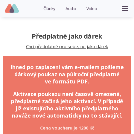
Články
Audio
Video
Předplatné jako dárek
Chci předplatné pro sebe, ne jako dárek
Ihned po zaplacení vám e-mailem pošleme
dárkový poukaz na půlroční předplatné
ve formátu PDF.
Aktivace poukazu není časově omezená,
předplatné začíná jeho aktivací. V případě
již existujícího aktivního předplatného
naváže nové automaticky na to stávající.
Cena voucheru je
1200 Kč