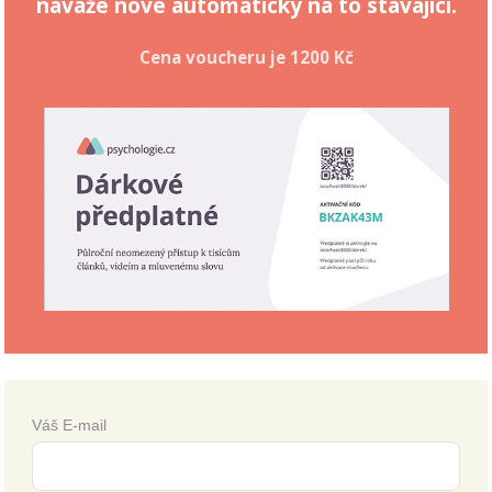
naváže nové automaticky na to stávající.
Cena voucheru je
1200 Kč
Váš E-mail