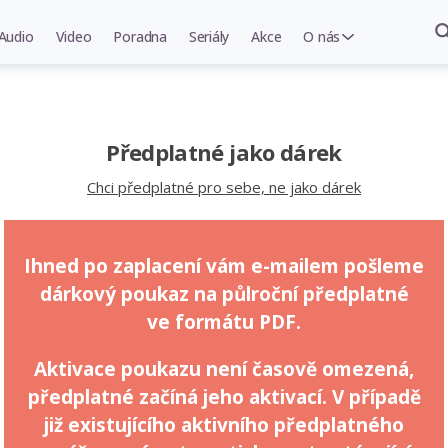
Audio
Video
Poradna
Seriály
Akce
O nás
Předplatné jako dárek
Chci předplatné pro sebe, ne jako dárek
Ihned po zaplacení vám e-mailem pošleme
dárkový poukaz na půlroční předplatné
ve formátu PDF.
Aktivace poukazu není časově omezená,
předplatné začíná jeho aktivací. V případě
již existujícího aktivního předplatného