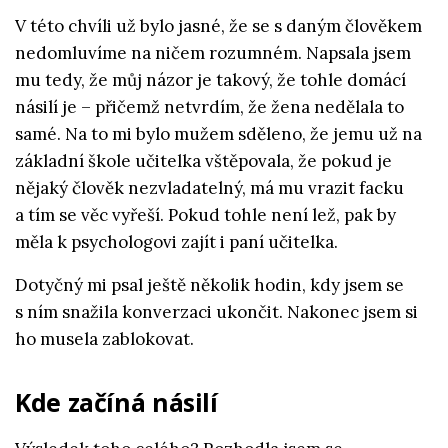
V této chvíli už bylo jasné, že se s daným člověkem
nedomluvíme na ničem rozumném. Napsala jsem
mu tedy, že můj názor je takový, že tohle domácí
násilí je – přičemž netvrdím, že žena nedělala to
samé. Na to mi bylo mužem sděleno, že jemu už na
základní škole učitelka vštěpovala, že pokud je
nějaký člověk nezvladatelný, má mu vrazit facku
a tím se věc vyřeší. Pokud tohle není lež, pak by
měla k psychologovi zajít i paní učitelka.
Dotyčný mi psal ještě několik hodin, kdy jsem se
s ním snažila konverzaci ukončit. Nakonec jsem si
ho musela zablokovat.
Kde začíná násilí