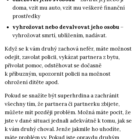
doma, vzít mu auto, vzít mu veškeré finanční
prostředky
vyhrožovat nebo devalvovat jeho osobu
–
vyhrožovat smrtí, ublížením, nadávat.
Když se k vám druhý zachová nefér, máte možnost
odejít, zavolat policii, vykázat partnera z bytu,
přivolat pomoc, odstěhovat se dočasně
k příbuzným, upozornit policii na možnost
ohrožení dítěte apod.
Pokud se snažíte být superhrdina a zachránit
všechny tím, že partnera či partnerku zbijete,
můžete mít později problém. Možná máte pocit, že
jste v dané situaci jednali adekvátně k tomu, jak se
k vám druhý choval. Jenže jakmile ho uhodíte,
máte problém vy. Pokud jste opravdu druhým