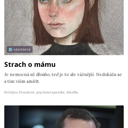
odemčené
Strach o mámu
Je nemocná už dlouho, teď je to ale vážnější. Nedokážu se
s tím vším smířit.
Kristýna Drozdová,
psychoterapeutka, lékařka