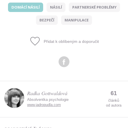
DOMÁCÍ NÁSILÍ
NÁSILÍ
PARTNERSKÉ PROBLÉMY
Odeslat
BEZPEČÍ
MANIPULACE
Zadáním e-mailu souhlasíte se zpracováním osobních
údajů.
Přidat k oblíbeným a doporučit
Radka Gottwaldová
61
Absolventka psychologie
článků
www.jadropudla.com
od autora