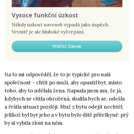
Vysoce funkční úzkost
Někdy úzkost navenek vypadá jako úspěch.
Vevnitř je ale hluboké vyčerpání.
Přečíst článek
Na to mi odpověděl, že to je typické pro naši
společnost – chtít po muži, aby opustil byt, místo
toho, aby to udělala žena. Napsala jsem mu, že já,
kdybych se cítila ohrožená, sbalila bych se, odešla
a řešila situaci později. Muž z bytu odejít nechtěl,
jelikož byl byt jeho a v bytu bylo dítě přítelkyně: prý
by si vybila zlost na něm.