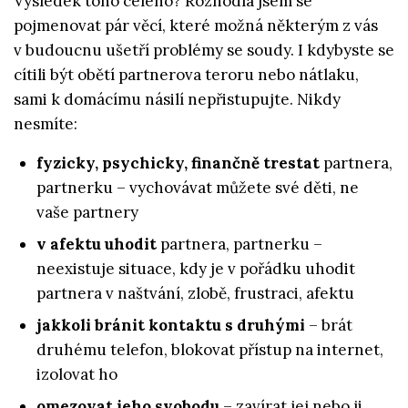
Výsledek toho celého? Rozhodla jsem se
pojmenovat pár věcí, které možná některým z vás
v budoucnu ušetří problémy se soudy. I kdybyste se
cítili být obětí partnerova teroru nebo nátlaku,
sami k domácímu násilí nepřistupujte. Nikdy
nesmíte:
fyzicky, psychicky, finančně trestat
partnera,
partnerku – vychovávat můžete své děti, ne
vaše partnery
v afektu uhodit
partnera, partnerku –
neexistuje situace, kdy je v pořádku uhodit
partnera v naštvání, zlobě, frustraci, afektu
jakkoli bránit kontaktu s druhými
– brát
druhému telefon, blokovat přístup na internet,
izolovat ho
omezovat jeho svobodu
– zavírat jej nebo ji