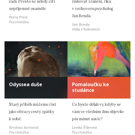
rádi. Přesto se někdy cítí
riskovat zranění, říká
nepříjemně osaměle.
v rozhovoru psycholog
Jan Benda.
Petra Prest
Psycholožka
Jan Benda
Jitka Cholastová
Odyssea duše
Pomaloučku ke
studánce
Starý příběh můžeme číst
Co byste dělali vy, kdyby se
jako obrazy cesty zpátky
vám ve všedním dnu objevilo
k sobě.
pár minut navíc?
Kristina Sarisová
Lenka Šilerová
Psycholožka
Psycholožka