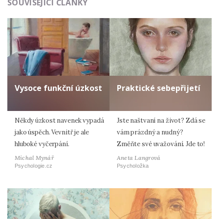
SOUVISEJÍCÍ ČLÁNKY
Vysoce funkční úzkost
Praktické sebepřijetí
Někdy úzkost navenek vypadá
Jste naštvaní na život? Zdá se
jako úspěch. Vevnitř je ale
vám prázdný a nudný?
hluboké vyčerpání.
Změňte své uvažování. Jde to!
Michal Mynář
Aneta Langrová
Psychologie.cz
Psycholožka