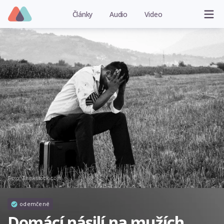
Články
Audio
Video
Foto: Thinkstock.com
odemčené
Domácí násilí na mužích