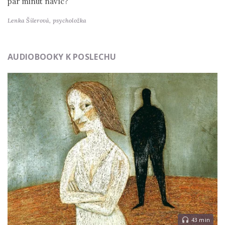
pár minut navíc?
Lenka Šilerová,
psycholožka
AUDIOBOOKY K POSLECHU
43 min