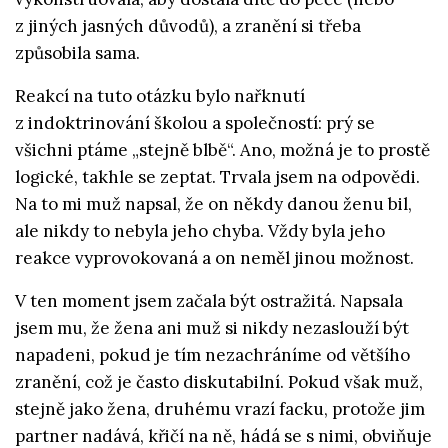
z jiných jasných důvodů), a zranění si třeba
způsobila sama.
Reakcí na tuto otázku bylo nařknutí
z indoktrinování školou a společností: prý se
všichni ptáme „stejně blbě“. Ano, možná je to prostě
logické, takhle se zeptat. Trvala jsem na odpovědi.
Na to mi muž napsal, že on někdy danou ženu bil,
ale nikdy to nebyla jeho chyba. Vždy byla jeho
reakce vyprovokovaná a on neměl jinou možnost.
V ten moment jsem začala být ostražitá. Napsala
jsem mu, že žena ani muž si nikdy nezaslouží být
napadeni, pokud je tím nezachráníme od většího
zranění, což je často diskutabilní. Pokud však muž,
stejně jako žena, druhému vrazí facku, protože jim
partner nadává, křičí na ně, hádá se s nimi, obviňuje