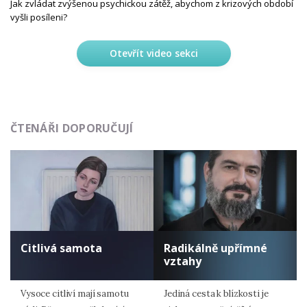
Jak zvládat zvýšenou psychickou zátěž, abychom z krizových období
vyšli posíleni?
Otevřít video sekci
ČTENÁŘI DOPORUČUJÍ
Citlivá samota
Radikálně upřímné
vztahy
Vysoce citliví mají samotu
Jediná cesta k blízkosti je