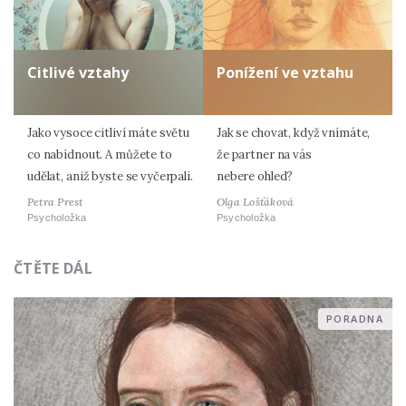
Citlivé vztahy
Ponížení ve vztahu
Jako vysoce citliví máte světu
Jak se chovat, když vnímáte,
co nabídnout. A můžete to
že partner na vás
udělat, aniž byste se vyčerpali.
nebere ohled?
Petra Prest
Olga Lošťáková
Psycholožka
Psycholožka
ČTĚTE DÁL
PORADNA