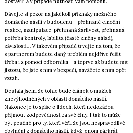
dostavili a v případě nutnosti vám pomohli.
Dávejte si pozor na jakékoli příznaky možného
domácího násilí v budoucnu – přehnané emoční
reakce, manipulace, přehnaná žárlivost, přehnaná
potřeba kontroly, labilita (časté změny nálad),
závislosti… V takovém případě trvejte na tom, že
s partnerem budete daný problém nejdříve řešit –
třeba i s pomocí odborníka – a teprve až budete mít
jistotu, že jste s ním v bezpečí, navážete s ním opět
vztah.
Doufala jsem, že tohle bude článek o mužích
znevýhodněných v oblasti domácího násilí.
Nakonec je to spíše o lidech, kteří nedokážou
přijmout zodpovědnost za své činy. I tak to může
být poučné pro ty, kteří věří, že jsou nespravedlivě
obviněni z domácího násilí, když jenom párkrát