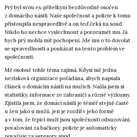
Prý byl svou ex‑přítelkyní bezdůvodně osočen
z domácího násilí. Naše společnost a policie k tomu
přistoupila nespravedlivě a on teď čeká na soud.
Nikdo ho nechce vyslechnout a porozumět mu. Já
bych prý mohla mít pochopení. Jde mu o to dovolat
se spravedlnosti a poukázat na tento problém ve
společnosti.
Mě osobně tohle téma zajímá. Kdysi mě jedna
nezisková organizace požádána, abych napsala
článek o domácím násilí na mužích. Našla jsem si
statistiky, informace ze zahraničí a různé výzkumy.
Zjistila jsem, že domácí násilí je téměř stejně časté
u žen jako u mužů, jen je rozdíl v jeho formě
a v tom, že trpící muži jsou společností odsuzováni,
považováni za bačkory, policie je automaticky
považuje za agresory apod.