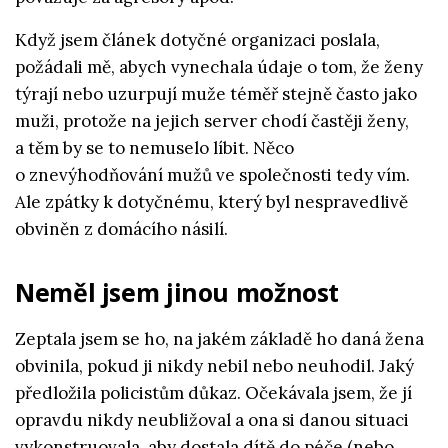
Když jsem článek dotyčné organizaci poslala,
požádali mě, abych vynechala údaje o tom, že ženy
týrají nebo uzurpují muže téměř stejně často jako
muži, protože na jejich server chodí častěji ženy,
a těm by se to nemuselo líbit. Něco
o znevýhodňování mužů ve společnosti tedy vím.
Ale zpátky k dotyčnému, který byl nespravedlivě
obviněn z domácího násilí.
Neměl jsem jinou možnost
Zeptala jsem se ho, na jakém základě ho daná žena
obvinila, pokud ji nikdy nebil nebo neuhodil. Jaký
předložila policistům důkaz. Očekávala jsem, že jí
opravdu nikdy neubližoval a ona si danou situaci
vykonstruovala, aby dostala dítě do péče (nebo