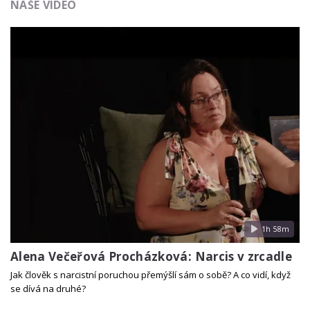
NAŠE VIDEO
1h 58m
Alena Večeřová Procházková: Narcis v zrcadle
Jak člověk s narcistní poruchou přemýšlí sám o sobě? A co vidí, když
se dívá na druhé?