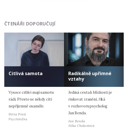
ČTENÁŘI DOPORUČUJÍ
Citlivá samota
Radikálně upřímné
vztahy
Vysoce citliví mají samotu
Jediná cesta k blízkosti je
rádi. Přesto se někdy cítí
riskovat zranění, říká
nepříjemně osaměle.
v rozhovoru psycholog
Jan Benda.
Petra Prest
Psycholožka
Jan Benda
Jitka Cholastová