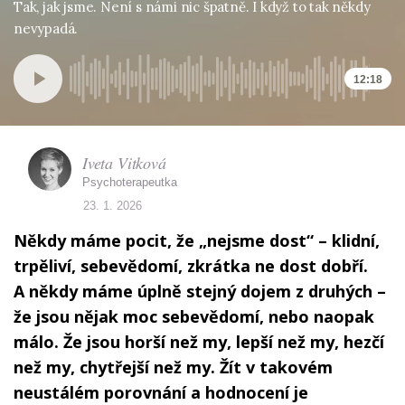
Tak, jak jsme. Není s námi nic špatně. I když to tak někdy
nevypadá.
12:18
Iveta Vitková
Psychoterapeutka
23. 1. 2026
Někdy máme pocit, že „nejsme dost“ – klidní,
trpěliví, sebevědomí, zkrátka ne dost dobří.
A někdy máme úplně stejný dojem z druhých –
že jsou nějak moc sebevědomí, nebo naopak
málo. Že jsou horší než my, lepší než my, hezčí
než my, chytřejší než my. Žít v takovém
neustálém porovnání a hodnocení je