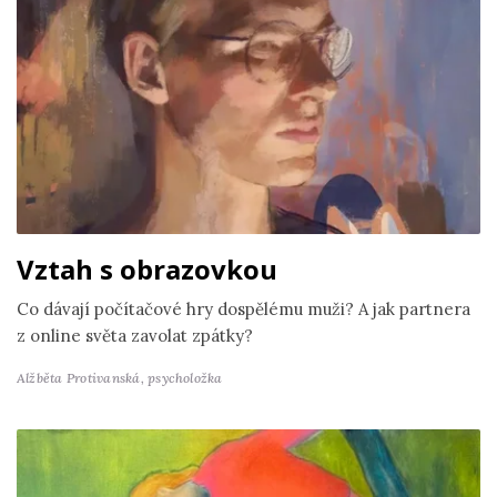
Vztah s obrazovkou
Co dávají počítačové hry dospělému muži? A jak partnera
z online světa zavolat zpátky?
Alžběta Protivanská,
psycholožka