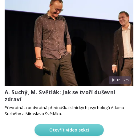
1h 57m
A. Suchý, M. Světlák: Jak se tvoří duševní
zdraví
Převratná a podvratná přednáška klinických psychologů Adama
Suchého a Miroslava Světláka.
Otevřít video sekci