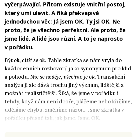
vyčerpávající. Přitom existuje vnitřní postoj,
který umí ulevit. A říká překvapivě
jednoduchou věc: Já jsem OK. Ty jsi OK. Ne
proto, že je všechno perfektní. Ale proto, že
jsme lidé. A lidé jsou různí. A to je naprosto
v pořádku.
Být ok, cítit se ok.
Tahle zkratka se nám vryla do
každodenních rozhovorů jako synonymum pro klid
a pohodu.
Nic se neděje, všechno je ok.
Transakční
analýza jí ale dává trochu jiný význam, lidštější a
možná i realističtější. Říká, že jsme v pořádku i
tehdy, když nám není dobře, pláčeme nebo křičíme,
uděláme chybu, změníme názor... Jsme zkrátka v
pořádku přesně tak, jak jsme. Jsme OK.