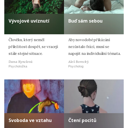
Vývojové uvíznutí
Buď sám sebou
Člověku, který neměl
Aby novodobé přikázání
příležitost dospět, se vracejí
nezůstalo frází, musí se
stále stejné situace.
napojit na individuální témata.
Dana Kynclová
Aleš Borecký
Psycholožka
Psycholog
Svoboda ve vztahu
Čtení pocitů