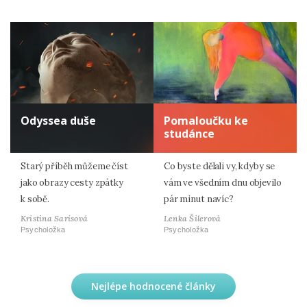
Odyssea duše
Pomaloučku ke
studánce
Starý příběh můžeme číst
Co byste dělali vy, kdyby se
jako obrazy cesty zpátky
vám ve všedním dnu objevilo
k sobě.
pár minut navíc?
Kristina Sarisová
Lenka Šilerová
Psycholožka
Psycholožka
Nejlépe hodnocené články