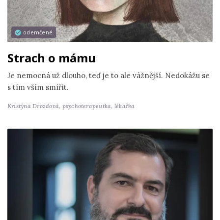
odemčené
Strach o mámu
Je nemocná už dlouho, teď je to ale vážnější. Nedokážu se
s tím vším smířit.
Kristýna Drozdová,
psychoterapeutka, lékařka